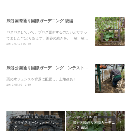
渋谷国際通り国際ガーデニング 後編
バタバタしていて、ブログ更新するのだいぶサボっ
てました^^;とりあえず、渋谷の続きを。一枚一枚…
2019.07.21 07:10
渋谷公園通り国際ガーデニングコンテスト 中編
栗の木フェンスを背景に配置し、土壌改良！
2019.05.19 12:49
2020.02.01 13:15
2019.07.21 07:10
ドライストーンウォーリン
渋谷国際通り国際ガーデニ
グ
ング 後編