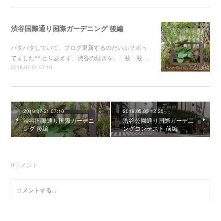
渋谷国際通り国際ガーデニング 後編
バタバタしていて、ブログ更新するのだいぶサボっ
てました^^;とりあえず、渋谷の続きを。一枚一枚…
2019.07.21 07:10
2019.07.21 07:10
2019.05.05 12:25
渋谷国際通り国際ガーデニ
渋谷公園通り国際ガーデ二
ング 後編
ングコンテスト 前編
0
コメント